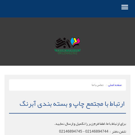
صفحه اصلی
تماس با ما
ارتباط با مجتمع چاپ و بسته بندی آبرنگ
برای ارتباط با ما، لطفا فرم زیر را تکمیل و ارسال نمایید.
تلفن دفتر : 02146894744 - 02146894745