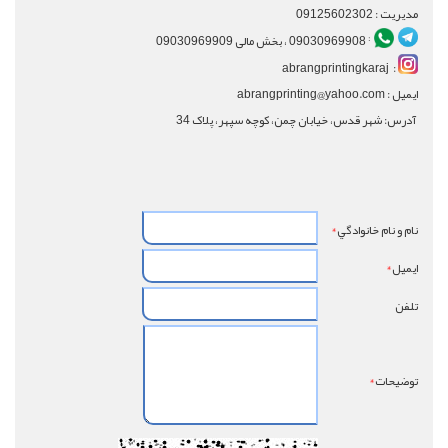
مدیریت : 09125602302
:
09030969908 ، بخش مالی 09030969909
: abrangprintingkaraj
ایمیل : abrangprinting@yahoo.com
آدرس: شهر قدس، خیابان چمن، کوچه سپهر، پلاک 34
نام و نام خانوادگي
*
ايميل
*
تلفن
توضيحات
*