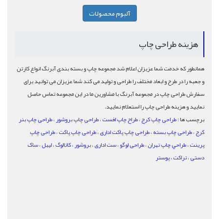
آلبوم محصولات
هزینه طراحی چاپ
همانطور که خدمت شما عزیزان اعلام شد مجموعه چاپ و بسته بندی آبرنگ انواع کارتن
و جعبه را در طرح و ابعاد مختلف را طراحی و تولید می کند شما عزیزان می توانید برای
سفارش طراحی چاپ در مجموعه آبرنگ با مشاورین ما در این مجموعه تماس حاصل
نمایید و هزینه طراحی چاپ را استعلام نمایید.
برچسب ها :
طراحی چاپ کرج
،
طراح چاپ افست
،
طراحی چاپ بروشور
،
طراحی چاپ بنر
کرج
،
طراحی چاپ بسته
،
طراحی چاپ پاکت اداری
،
طراحی چاپ پاکت
،
طراحی چاپ
پرینت
،
طراحي چاپ تهران
،
طراحی لوگو
،
ست اداری
،
بروشور
،
کاتالوگ
،
لیبل
،
ساک
دستی
،
تراکت
،
پوستر